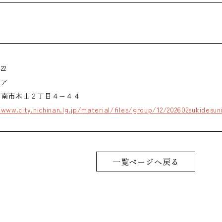
22
ピア
日南市木山２丁目４−４４
www.city.nichinan.lg.jp/material/files/group/12/202602sukidesun
一覧ページへ戻る