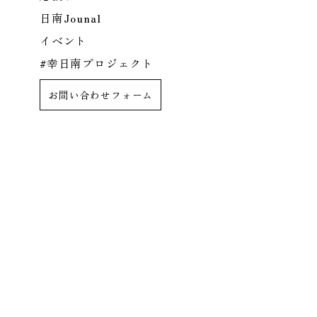
日南Jounal
イベント
#幸日南プロジェクト
お問い合わせフォーム
日南市ホーム
知る
アクセシビリ
- 日南の魅力
- エリア情報
- 数字で見る
暮らす（移住）
- 日南市と東京都を比べたシミュレーション
育む（子育て）