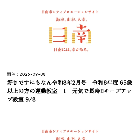
開催：2026-09-08
好きですにちなん令和8年2月号 令和8年度 65歳
以上の方の運動教室 1 元気で長寿!!キープアッ
プ教室 9/8