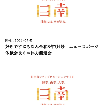
開催：2026-09-13
好きですにちなん令和8年7月号 ニュースポーツ
体験会＆ミニ体力測定会