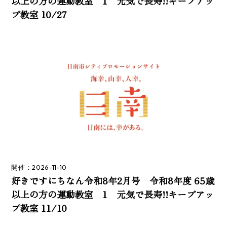
以上の方の運動教室 1 元気で長寿!!キープアッ
プ教室 10/27
開催：2026-11-10
好きですにちなん令和8年2月号 令和8年度 65歳
以上の方の運動教室 1 元気で長寿!!キープアッ
プ教室 11/10