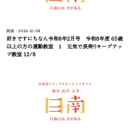
開催：2026-12-08
好きですにちなん令和8年2月号 令和8年度 65歳
以上の方の運動教室 1 元気で長寿!!キープアッ
プ教室 12/8