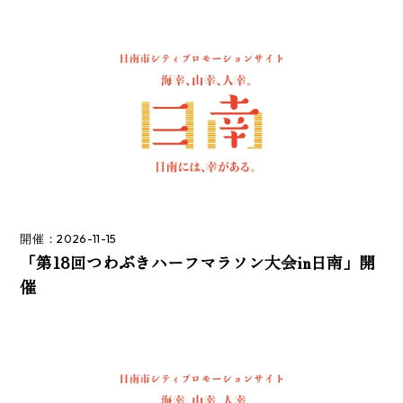
開催：2026-11-15
「第18回つわぶきハーフマラソン大会in日南」開
催