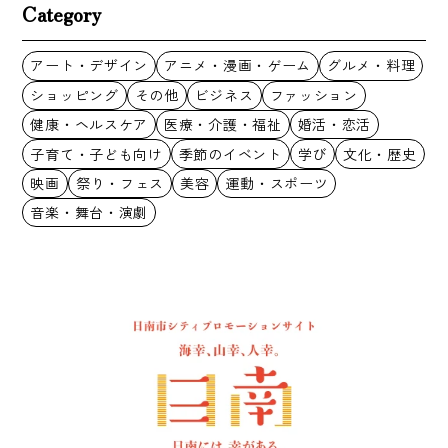
Category
アート・デザイン
アニメ・漫画・ゲーム
グルメ・料理
ショッピング
その他
ビジネス
ファッション
健康・ヘルスケア
医療・介護・福祉
婚活・恋活
子育て・子ども向け
季節のイベント
学び
文化・歴史
映画
祭り・フェス
美容
運動・スポーツ
音楽・舞台・演劇