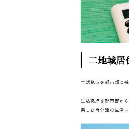
二地域居
生活拠点を都市部に
生活拠点を都市部か
楽しむ自分流の生活ス